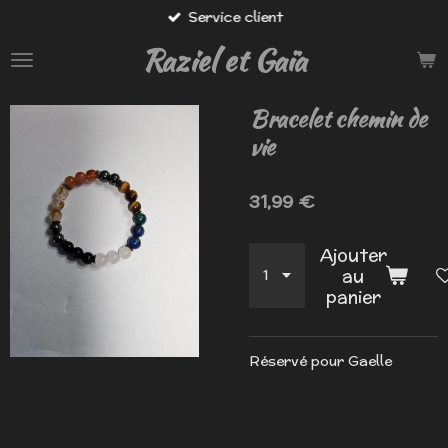
Service client
Passer
au
Raziel et Gaïa
contenu
principal
Bracelet chemin de
vie
31,99 €
Ajouter
au
panier
Réservé pour Gaelle