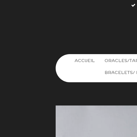
Passer
au
contenu
principal
ACCUEIL
ORACLES/TA
BRACELETS/